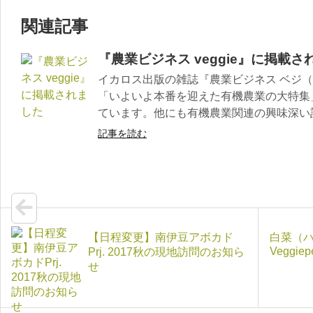
関連記事
『農業ビジネス veggie』に掲載さ
イカロス出版の雑誌『農業ビジネス ベジ（v
「いよいよ本番を迎えた有機農業の大特集
ています。他にも有機農業関連の興味深い
記事を読む
【日程変更】南伊豆アボカド
白菜（ハ
Veggiep
Prj. 2017秋の現地訪問のお知ら
せ