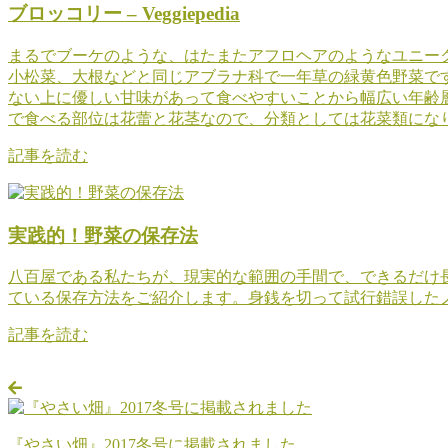
ブロッコリー – Veggiepedia
まるでブーケのような、はたまたアフロヘアのようなユニー
小松菜、大根などと同じアブラナ科で一年草の緑黄色野菜で
ない上に優しい甘味があって食べやすいことから幅広い年齢
で食べる部位は花蕾と花茎なので、分類としては花菜類にな
記事を読む
実践的！野菜の保存法
八百屋である私たちが、現実的な範囲の手間で、できるだけ
ている保存方法をご紹介します。身銭を切って試行錯誤した
記事を読む
『やさい畑』2017冬号に掲載されました