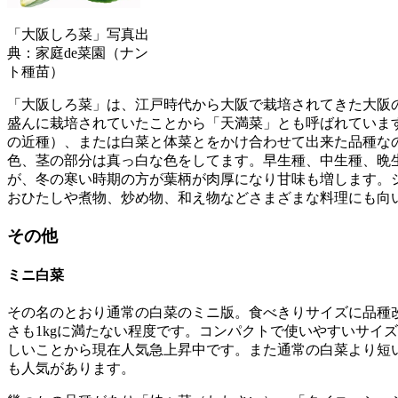
「大阪しろ菜」写真出
典：家庭de菜園（ナン
ト種苗）
「大阪しろ菜」は、江戸時代から大阪で栽培されてきた大阪
盛んに栽培されていたことから「天満菜」とも呼ばれていま
の近種）、または白菜と体菜とをかけ合わせて出来た品種な
色、茎の部分は真っ白な色をしてます。早生種、中生種、晩
が、冬の寒い時期の方が葉柄が肉厚になり甘味も増します。
おひたしや煮物、炒め物、和え物などさまざまな料理にも向
その他
ミニ白菜
その名のとおり通常の白菜のミニ版。食べきりサイズに品種改良
さも1kgに満たない程度です。コンパクトで使いやすいサイ
しいことから現在人気急上昇中です。また通常の白菜より短
も人気があります。