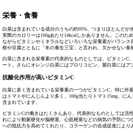
栄養・食養
白菜は含まれている成分のうちの約95%、つまりほとんどが
実際のカロリーは100gあたり14kcalしかありません。こ
ながらビタミンやミネラルなどいろいろな栄養素がバランス
根や豆腐とともに「冬の養生三宝」と言われ、欠かせない食
白菜に含まれる栄養素の代表的なものとしては、ビタミンC
ート。さらにオレンジ白菜にはプロリコピン、紫白菜にはア
抗酸化作用が高いビタミンC
白菜に多く含まれている栄養素の一つがビタミンC。特に外
はトマトやにんじんより多く、100g当たりトマト15mg、にん
含まれています。
ビタミンCの働きはたくさんあり、代表的なものとしては活
れにより動脈硬化や脳梗塞、心筋梗塞などの病気の予防につ
への抵抗力を高めてくれたり、コラーゲンの合成促進により