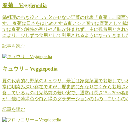
春菊 – Veggiepedia
鍋料理のわき役として欠かせない野菜の代表「春菊」。関西
す。 春菊は日本をはじめとする東アジア圏では野菜として
では春菊の独特の香りや苦味が好まれず、主に観賞用とされ
により、少しずつ食用として利用されるようになってきまし
記事を読む
キュウリ – Veggiepedia
夏の代表的な野菜のキュウリ。最近は家庭菜園で栽培してい
常に馴染み深い存在ですが、歴史的にかなり古くから栽培さ
食しているものは完熟前の若い実で、通常は長さ15～20㎝
が、他に薄緑色や白と緑のグラデーションのもの、白いもの
記事を読む