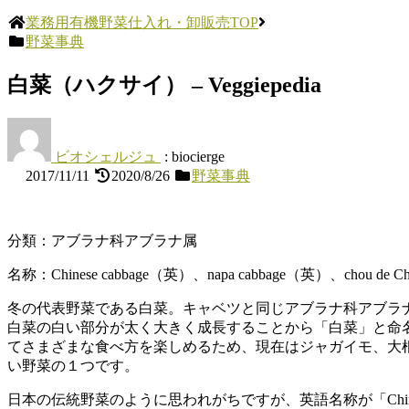
業務用有機野菜仕入れ・卸販売TOP
野菜事典
白菜（ハクサイ） – Veggiepedia
ビオシェルジュ
: biocierge
2017/11/11
2020/8/26
野菜事典
分類：アブラナ科アブラナ属
名称：Chinese cabbage（英）、napa cabbage（英）、cho
冬の代表野菜である白菜。キャベツと同じアブラナ科アブラ
白菜の白い部分が太く大きく成長することから「白菜」と命
てさまざまな食べ方を楽しめるため、現在はジャガイモ、大
い野菜の１つです。
日本の伝統野菜のように思われがちですが、英語名称が「Chines