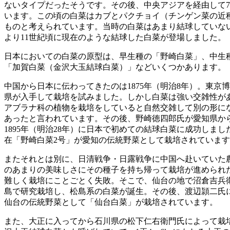
ないタイプだったそうです。その後、中央アジアを経由して
います。この頃の白菜はカブとパクチョイ（チンゲン菜の近
ものと考えられています。当時の白菜はあまり結球していな
より11世紀頃に現在のような結球した白菜が登場しました。
日本においての白菜の原型は、早生種の「野崎白菜」、中生
「加賀白菜（金沢大玉結球白菜）」などいくつかあります。
中国から日本に伝わってきたのは1875年（明治8年）。東京
県が入手して栽培を試みました。しかし白菜は強い交雑性が
アブラナ科の植物を栽培をしていると自然交雑して別の形に
あったと言われています。その後、野崎徳四郎氏が愛知県か
1895年（明治28年）に日本で初めての結球白菜に成功しま
在「野崎白菜2号」が愛知の伝統野菜として栽培されていま
またそれとは別に、日清戦争・日露戦争に中国へ赴いていた
のあまりの美味しさにその種子を持ち帰って栽培が進められ
難しく栽培にことごとく失敗。そこで、仙台の地で沼倉吉兵
島で研究栽培し、松島系の白菜が誕生。その後、渡辺頴二氏
仙台の伝統野菜として「仙台白菜」が栽培されています。
また、大正に入ってから石川県の松下仁右衛門氏によって栽