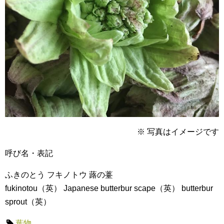
※ 写真はイメージです
呼び名・表記
ふきのとう フキノトウ 蕗の薹
fukinotou
（英） Japanese butterbur scape（英） butterbur
sprout（英）
葉物