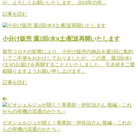
が、よろしくお願いいたします。 2018年の年...
記事を読む
小分け販売 週2回(水)(土)配送再開いたします
新型コロナの影響により、小分け販売の納品を週1回に集約
してご不便をおかけしておりましたが、この度、週2回(水)
(土)のお届けを再開することといたしました。 引き続きご愛
顧賜りますようお願い申し上げます。
記事を読む
ビオシェルジュが聴く！青果卸・伊佐治さん 後編 – これか
らの有機の流通のかたち –