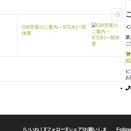
-C
GW営業のご案内 – 5/7(水)一部
休業
業
ご
相
ビ
お
[いいね！][フォロー][シェア]お願いしま
Follow