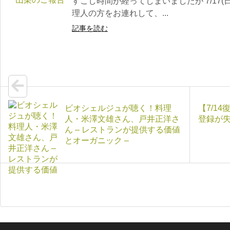
すこし時間が経ってしまいましたが 7/17(
理人の方をお連れして、...
記事を読む
ビオシェルジュが聴く！料理
【7/1
人・米澤文雄さん、戸井正洋さ
登録が
ん – レストランが提供する価値
とオーガニック –