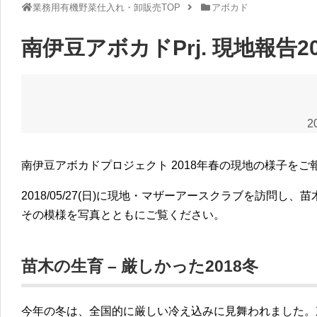
業務用有機野菜仕入れ・卸販売TOP
アボカド
南伊豆アボカドPrj. 現地報告2
2
南伊豆アボカドプロジェクト 2018年春の現地の様子をご
2018/05/27(日)に現地・マザーアースクラブを訪問し
その模様を写真とともにご覧ください。
苗木の生育 – 厳しかった2018冬
今年の冬は、全国的に厳しい冷え込みに見舞われました。