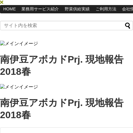
HOME
業務用サービス紹介
野菜供給実績
ご利用方法
会社
南伊豆アボカドPrj. 現地報告
2018春
南伊豆アボカドPrj. 現地報告
2018春