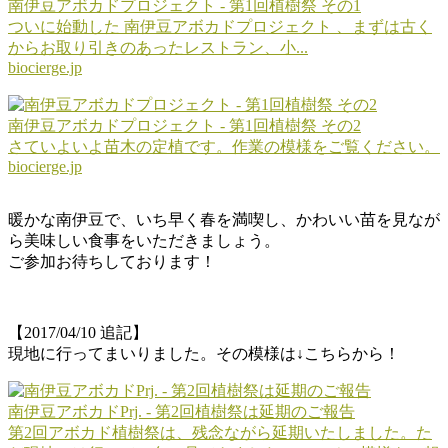
南伊豆アボカドプロジェクト - 第1回植樹祭 その1
ついに始動した 南伊豆アボカドプロジェクト 、まずは古く
からお取り引きのあったレストラン、小...
biocierge.jp
南伊豆アボカドプロジェクト - 第1回植樹祭 その2
さていよいよ苗木の定植です。作業の模様をご覧ください。
biocierge.jp
暖かな南伊豆で、いち早く春を満喫し、かわいい苗を見なが
ら美味しい食事をいただきましょう。
ご参加お待ちしております！
【2017/04/10 追記】
現地に行ってまいりました。その模様は↓こちらから！
南伊豆アボカドPrj. - 第2回植樹祭は延期のご報告
第2回アボカド植樹祭は、残念ながら延期いたしました。た